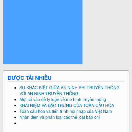
© Free
Joomla! 3 Modules
- by
VinaGecko.com
ĐƯỢC TẢI NHIỀU
SỰ KHÁC BIỆT GIỮA AN NINH PHI TRUYỀN THỐNG
VỚI AN NINH TRUYỀN THỐNG
Một số vấn đề lý luận về mô hình truyền thông
KHÁI NIỆM VÀ ĐẶC TRƯNG CỦA TOÀN CẦU HÓA
Toàn cầu hóa và tiến trình hội nhập của Việt Nam
Nhận diện và phân loại các thể loại báo chí