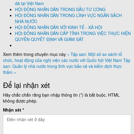
dã tại Việt Nam
HỘI ĐỒNG NHÂN DÂN TRONG ĐẦU TƯ CÔNG
HỘI ĐỒNG NHÂN DÂN TRONG LĨNH VỰC NGÂN SÁCH
NHÀ NƯỚC
HỘI ĐỒNG NHÂN DÂN VỚI KINH TẾ - XÃ HỘI
HỘI ĐỒNG NHÂN DÂN CẤP TỈNH TRONG VIỆC THỰC HIỆN
QUYỀN QUYẾT ĐỊNH VÀ GIÁM SÁT
Xem thêm trong chuyên mục này
« Tập san: Một số so sánh tổ
chức, hoạt động của nghị viện các nước với Quốc hội Việt Nam
Tập
san: Quản lý nhà nước trong lĩnh vực bảo vệ và kiểm dịch thực
thẩm »
Để lại nhận xét
Hãy chắc chắn rằng bạn nhập thông tin (*) là bắt buộc. HTML
không được phép.
Nhận xét *