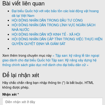
Bài viết liên quan
Đại biểu Quốc hội với việc bảo tồn các loài động vật hoang
dã tại Việt Nam
HỘI ĐỒNG NHÂN DÂN TRONG ĐẦU TƯ CÔNG
HỘI ĐỒNG NHÂN DÂN TRONG LĨNH VỰC NGÂN SÁCH
NHÀ NƯỚC
HỘI ĐỒNG NHÂN DÂN VỚI KINH TẾ - XÃ HỘI
HỘI ĐỒNG NHÂN DÂN CẤP TỈNH TRONG VIỆC THỰC HIỆN
QUYỀN QUYẾT ĐỊNH VÀ GIÁM SÁT
Xem thêm trong chuyên mục này
« Tập san: kỹ năng lễ tân ngoại
giao dành cho đại biểu Quốc hội
Tập san: Kỹ năng xây dựng hệ
thống chính sách giáo dục mở dành cho đại biểu dân cử »
Để lại nhận xét
Hãy chắc chắn rằng bạn nhập thông tin (*) là bắt buộc. HTML
không được phép.
Nhận xét *