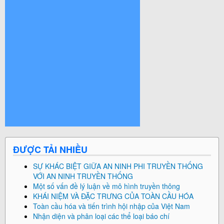
© Free
Joomla! 3 Modules
- by
VinaGecko.com
ĐƯỢC TẢI NHIỀU
SỰ KHÁC BIỆT GIỮA AN NINH PHI TRUYỀN THỐNG
VỚI AN NINH TRUYỀN THỐNG
Một số vấn đề lý luận về mô hình truyền thông
KHÁI NIỆM VÀ ĐẶC TRƯNG CỦA TOÀN CẦU HÓA
Toàn cầu hóa và tiến trình hội nhập của Việt Nam
Nhận diện và phân loại các thể loại báo chí