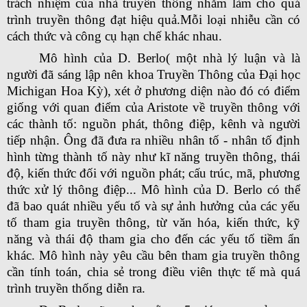
trách nhiệm của nhà truyền thông nhằm làm cho quá
trình truyền thông đạt hiệu quả.Mỗi loại nhiễu cần có
cách thức và công cụ hạn chế khác nhau.
Mô hình của D. Berlo( một nhà lý luận và là
người đã sáng lập nên khoa Truyền Thông của Đại học
Michigan Hoa Kỳ), xét ở phương diện nào đó có điểm
giống với quan điểm của Aristote về truyền thông với
các thành tố: nguồn phát, thông điệp, kênh và người
tiếp nhận. Ông đã đưa ra nhiều nhân tố - nhân tố định
hình từng thành tố này như kĩ năng truyền thông, thái
độ, kiến thức đối với nguồn phát; cấu trúc, mã, phương
thức xử lý thông điệp... Mô hình của D. Berlo có thể
đã bao quát nhiều yếu tố và sự ảnh hưởng của các yếu
tố tham gia truyền thông, từ văn hóa, kiến thức, kỹ
năng và thái độ tham gia cho đến các yếu tố tiềm ẩn
khác. Mô hình này yêu cầu bên tham gia truyền thông
cần tính toán, chia sẻ trong điều viên thực tế mà quá
trình truyền thống diễn ra.