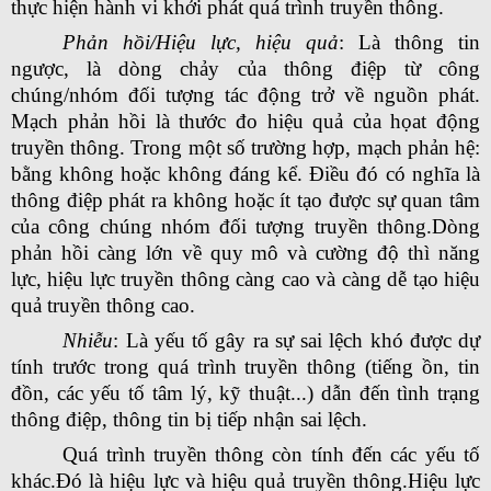
thực hiện hành vi khởi phát quá trình truyền thông.
Phản hồi/Hiệu lực, hiệu quả
: Là thông tin
ngược, là dòng chảy của thông điệp từ công
chúng/nhóm đối tượng tác động trở về nguồn phát.
Mạch phản hồi là thước đo hiệu quả của họat động
truyền thông. Trong một số trường hợp, mạch phản hệ:
bằng không hoặc không đáng kể. Điều đó có nghĩa là
thông điệp phát ra không hoặc ít tạo được sự quan tâm
của công chúng nhóm đối tượng truyền thông.Dòng
phản hồi càng lớn về quy mô và cường độ thì năng
lực, hiệu lực truyền thông càng cao và càng dễ tạo hiệu
quả truyền thông cao.
Nhiễu
: Là yếu tố gây ra sự sai lệch khó được dự
tính trước trong quá trình truyền thông (tiếng ồn, tin
đồn, các yếu tố tâm lý, kỹ thuật...) dẫn đến tình trạng
thông điệp, thông tin bị tiếp nhận sai lệch.
Quá trình truyền thông còn tính đến các yếu tố
khác.Đó là hiệu lực và hiệu quả truyền thông.Hiệu lực