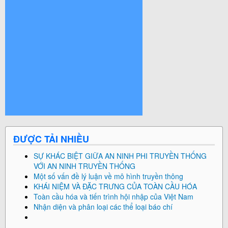
© Free
Joomla! 3 Modules
- by
VinaGecko.com
ĐƯỢC TẢI NHIỀU
SỰ KHÁC BIỆT GIỮA AN NINH PHI TRUYỀN THỐNG
VỚI AN NINH TRUYỀN THỐNG
Một số vấn đề lý luận về mô hình truyền thông
KHÁI NIỆM VÀ ĐẶC TRƯNG CỦA TOÀN CẦU HÓA
Toàn cầu hóa và tiến trình hội nhập của Việt Nam
Nhận diện và phân loại các thể loại báo chí