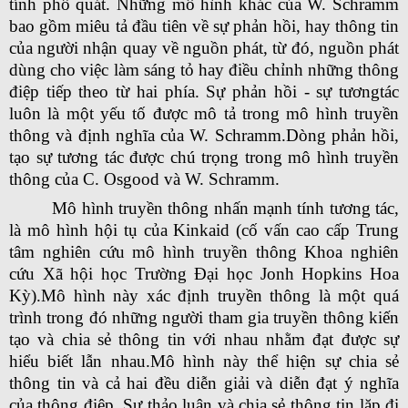
tính phổ quát. Những mô hình khác của W. Schramm
bao gồm miêu tả đầu tiên về sự phản hồi, hay thông tin
của người nhận quay về nguồn phát, từ đó, nguồn phát
dùng cho việc làm sáng tỏ hay điều chỉnh những thông
điệp tiếp theo từ hai phía. Sự phản hồi - sự tươngtác
luôn là một yếu tố được mô tả trong mô hình truyền
thông và định nghĩa của W. Schramm.Dòng phản hồi,
tạo sự tương tác được chú trọng trong mô hình truyền
thông của C. Osgood và W. Schramm.
Mô hình truyền thông nhấn mạnh tính tương tác,
là mô hình hội tụ của Kinkaid (cố vấn cao cấp Trung
tâm nghiên cứu mô hình truyền thông Khoa nghiên
cứu Xã hội học Trường Đại học Jonh Hopkins Hoa
Kỳ).Mô hình này xác định truyền thông là một quá
trình trong đó những người tham gia truyền thông kiến
tạo và chia sẻ thông tin với nhau nhằm đạt được sự
hiểu biết lẫn nhau.Mô hình này thể hiện sự chia sẻ
thông tin và cả hai đều diễn giải và diễn đạt ý nghĩa
của thông điệp. Sự thảo luận và chia sẻ thông tin lặp đi